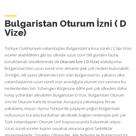
Bulgaristan Oturum İzni ( D
Vize)
Türkiye Cumhuriyeti vatandaşları Bulgaristan’a kısa süreli ( C tipi Vize)
vizeler alabildikleri gibi bu ülkede uzun süre (90 günden fazla)
konaklamak istediklerinde de
Oturum İzni
( D Vize)
alabiliyorlar.
Bulgaristan’dan uzun süreli vize almanın pek çok nedeni bulunabilir.
Örneğin, AB üyesi ülkelerden biri olan Bulgaristan’ın, yabancı ülke
vatandaşlarına uzun süreli vize aracılığıyla oturum izni vermesi bu
nedenlerden biri. Schengen Bölgesine dâhil pek çok ülkeden daha
kolay yollardan alınabilen Bulgaristan D Vize, Bulgaristan Oturum
İzni Ve Oturum Kartı ile insanlar Avrupa’ya yakınlaşma fırsatı
yakalamış oluyor. Ayrıca Türkiye’de yaşayan yoğun Bulgaristan
nüfusunun burada kurdukları akrabalık bağları nedeniyle pek çok
Türk vatandaşının ‘Oturum İzni’ başvurusunda bulunmak istiyor.
Uzun süreli vizeler kişinin seyahat amacına göre farklılıklar
göstermektedir. Örneğin; Öğrenciler, Aile Birleşimi ile Bulgaristan’da