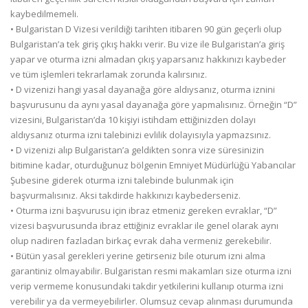
kaybedilmemeli.
• Bulgaristan D Vizesi verildiği tarihten itibaren 90 gün geçerli olup
Bulgaristan’a tek giriş çıkış hakkı verir. Bu vize ile Bulgaristan’a giriş
yapar ve oturma izni almadan çıkış yaparsanız hakkınızı kaybeder
ve tüm işlemleri tekrarlamak zorunda kalırsınız.
• D vizenizi hangi yasal dayanağa göre aldıysanız, oturma iznini
başvurusunu da aynı yasal dayanağa göre yapmalısınız. Örneğin “D”
vizesini, Bulgaristan’da 10 kişiyi istihdam ettiğinizden dolayı
aldıysanız oturma izni talebinizi evlilik dolayısıyla yapmazsınız.
• D vizenizi alıp Bulgaristan’a geldikten sonra vize süresinizin
bitimine kadar, oturduğunuz bölgenin Emniyet Müdürlüğü Yabancılar
Şubesine giderek oturma izni talebinde bulunmak için
başvurmalısınız. Aksi takdirde hakkınızı kaybederseniz.
• Oturma izni başvurusu için ibraz etmeniz gereken evraklar, “D”
vizesi başvurusunda ibraz ettiğiniz evraklar ile genel olarak aynı
olup nadiren fazladan birkaç evrak daha vermeniz gerekebilir.
• Bütün yasal gerekleri yerine getirseniz bile oturum izni alma
garantiniz olmayabilir. Bulgaristan resmi makamları size oturma izni
verip vermeme konusundaki takdir yetkilerini kullanıp oturma izni
verebilir ya da vermeyebilirler. Olumsuz cevap alınması durumunda