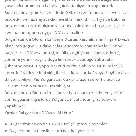
yaşamak durumunda kalanlar, ticari faaliyetler kapsamında
Bulgaristan’a gitmek isteyenlerin D vize başvurularında izleyecekleri
prosedür ve hazırlayacakları evraklar farklıdır. Türkiye’de bulunan
Bulgaristan Büyükelçiliği’ne ve Konsolosluklarına başvuran kişiler
seyahat amaçlarına uygun D Vize alabilirler.
Bulgaristan’da Oturum İzni veya Oturum Kartı almanın ilk şartı D Vize
almaktan geçiyor. Türkiye’deki Bulgaristan resmi temsilciliklerine
başvurarak D Vize alan kişi, bu ülkeye gittiğinde ikamet edeceği
yerleşim yerinin bağlı olduğu Emniyet Müdürlüğü Yabancılar
Şubesi’ne başvuru yaparak Oturum İzni alabiliyor. Oturum İzni ilk
seferde 1 yıllık verilebildiği gibi kimi durumlarda 3 veya 6 aylık olarak
da verilebiliyor. Kişi Bulgaristan’ da daha uzun süreli kalacaksa
Oturum İzninin süresini uzatabiliyor.
Bulgaristan’da Oturum İzni alan ve kanunlarca belirlenen şartları
yerine getiren kişi isterse Bulgaristan vatandaşlığına başvuru
yapabiliyor.
Kimler Bulgaristan D Vizesi Alabilir?
► Bulgaristan'da en az 10 SSK’lı işçi çalıştıran iş adamları
► Bulgaristan'da temsilcilik açmış şirket yetkilileri