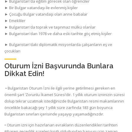
► Bulgaristan'da eğitim görecek olan öğrenciler
► Bir Bulgar vatandaşı ile evlenmiş kişiler
► Çocuğu Bulgar vatandaşı olan anne babalar
► Emekliler
► Bulgaristan'da toprak ve taşınmaz mülkü olanlar
► Bulgaristan'dan 1978 ve daha eski tarihte göç etmiş kişiler
► Bulgaristan'daki diplomatik misyonlarda çalışanların eş ve
çocukları
Oturum İzni Başvurunda Bunlara
Dikkat Edin!
• Bulgaristan Oturum İzni ile ilgili yerine getirilmesi gereken en
önemli şart ‘Zorunlu İkamet Süresi’dir. 1 yıllık oturum izninizin süresi
dolup tekrar uzatmak istediğinizde Bulgaristan resmi makamlarının
öncelikle bakacağı şey 1 yıllık süre zarfında 183 gün boyunca
Bulgaristan sınırları içerisinde yaşayıp yaşamadığınızdır.
• Oturum izni için hazırlanan evrakların düzenlendikleri tarihten
itibaren geçerlilik süreleri kısıtlı olduğundan başvuru için zaman