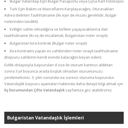
Bulgar Vatandaşı Eşin Bulgar Pasaportu veya Liçna Kart Fotokopisi
Türk Eşin Bakım ve Masraflarını Karşılayacağını, Oturacakları
Adresi Belirten Taahhütname (İki eşin de imzası gereklidir, Bulgar
noterinden tasdikli)
Evliliğin sahte olmadığına ve birlikte yaşayacaklarına dair
taahhütname (iki eş de imzalamalı, Bulgaristan noter onaylı)
Bulgaristan kira kontratı (Bulgar noter onaylı)
Kira kontratını yapan ev sahibinden noter onaylı taahhütname
(Başvuru sahibinin kendi evinde kalacağını beyan eden)
Evlilik dolayısıyla başvurulan d vize ile oturum kartınızı aldıktan
sonra 3 yıl boyunca arada boşluk olmadan oturumunuzu
yenilemelisiniz. 3. yılın sonunda ise süresiz oturuma başvurulur.
Vatandaşlık başvuru aşamaları hakkında daha detaylı bilgi almak için
Eş Durumundan Çifte Vatandaşlık
sayfamıza göz atabilirsiniz.
Bulgaristan Vatandaşlık İşlemleri