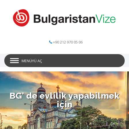
+90 212 970 05 06
MENÜYÜ AÇ
BG' de evlilik yapabilmek
için