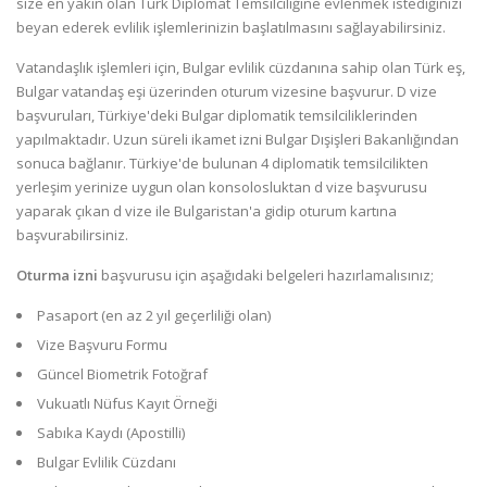
size en yakın olan Türk Diplomat Temsilciliğine evlenmek istediğinizi
beyan ederek evlilik işlemlerinizin başlatılmasını sağlayabilirsiniz.
Vatandaşlık işlemleri için, Bulgar evlilik cüzdanına sahip olan Türk eş,
Bulgar vatandaş eşi üzerinden oturum vizesine başvurur. D vize
başvuruları, Türkiye'deki Bulgar diplomatik temsilciliklerinden
yapılmaktadır. Uzun süreli ikamet izni Bulgar Dışişleri Bakanlığından
sonuca bağlanır. Türkiye'de bulunan 4 diplomatik temsilcilikten
yerleşim yerinize uygun olan konsolosluktan d vize başvurusu
yaparak çıkan d vize ile Bulgaristan'a gidip oturum kartına
başvurabilirsiniz.
Oturma izni
başvurusu için aşağıdaki belgeleri hazırlamalısınız;
Pasaport (en az 2 yıl geçerliliği olan)
Vize Başvuru Formu
Güncel Biometrik Fotoğraf
Vukuatlı Nüfus Kayıt Örneği
Sabıka Kaydı (Apostilli)
Bulgar Evlilik Cüzdanı