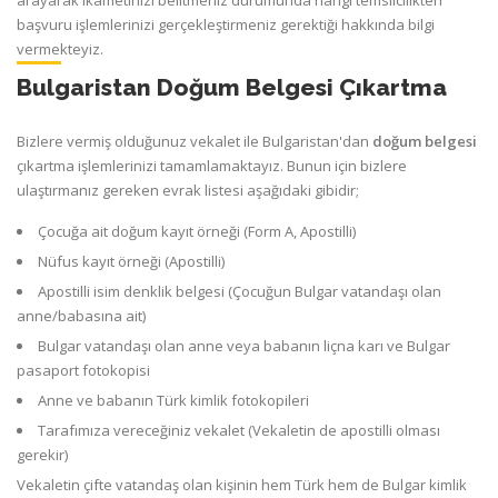
arayarak ikametinizi belitmeniz durumunda hangi temsilcilikten
başvuru işlemlerinizi gerçekleştirmeniz gerektiği hakkında bilgi
vermekteyiz.
Bulgaristan Doğum Belgesi Çıkartma
Bizlere vermiş olduğunuz vekalet ile Bulgaristan'dan
doğum belgesi
çıkartma işlemlerinizi tamamlamaktayız. Bunun için bizlere
ulaştırmanız gereken evrak listesi aşağıdaki gibidir;
Çocuğa ait doğum kayıt örneği (Form A, Apostilli)
Nüfus kayıt örneği (Apostilli)
Apostilli isim denklik belgesi (Çocuğun Bulgar vatandaşı olan
anne/babasına ait)
Bulgar vatandaşı olan anne veya babanın liçna karı ve Bulgar
pasaport fotokopisi
Anne ve babanın Türk kimlik fotokopileri
Tarafımıza vereceğiniz vekalet (Vekaletin de apostilli olması
gerekir)
Vekaletin çifte vatandaş olan kişinin hem Türk hem de Bulgar kimlik