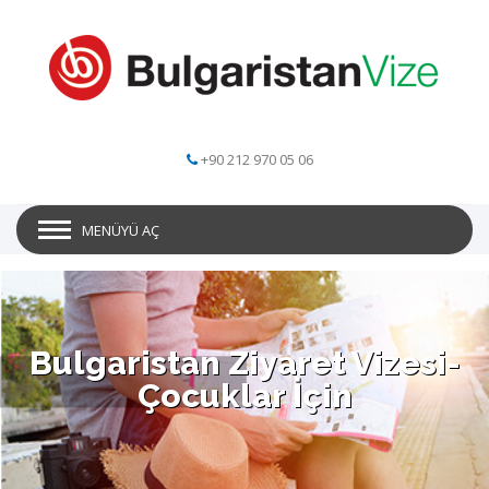
+90 212 970 05 06
MENÜYÜ AÇ
Bulgaristan Ziyaret Vizesi-
Çocuklar İçin