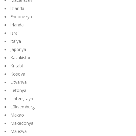
Macaristan
İzlanda
Endonezya
İrlanda
İsrail
İtalya
Japonya
Kazakistan
Kritabi
Kosova
Litvanya
Letonya
Lihtenştayn
Lüksemburg
Makao
Makedonya
Malezya