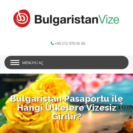
+90 212 970 05 06
MENÜYÜ AÇ
Bulgaristan Pasaportu ile
Hangi Ülkelere Vizesiz
Girilir?