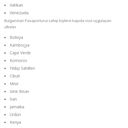
Vatikan
Venezuela
Bulgaristan Pasaportuna sahip kişilere kapıda vize uygulayan
ülkeler
Bolivya
Kamboçya
Cape Verde
Komoros
Fildişi Sahilleri
Cibuti
Mısır
Gine Bisav
İran
Jamaika
Ürdün
Kenya