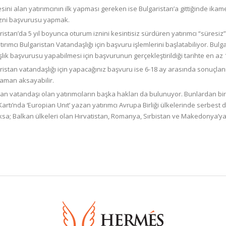
esini alan yatırımcının ilk yapması gereken ise Bulgaristan’a gittiğinde ikam
zni başvurusu yapmak.
ristan’da 5 yıl boyunca oturum iznini kesintisiz sürdüren yatırımcı “süres
ırımcı Bulgaristan Vatandaşlığı için başvuru işlemlerini başlatabiliyor. Bu
ık başvurusu yapabilmesi için başvurunun gerçekleştirildiği tarihte en az 1 
ristan vatandaşlığı için yapacağınız başvuru ise 6-18 ay arasında sonuçl
aman aksayabilir.
tan vatandaşı olan yatırımcıların başka hakları da bulunuyor. Bunlardan bir
artı’nda ‘Europian Unıt’ yazan yatırımcı Avrupa Birliği ülkelerinde serbest
ksa; Balkan ülkeleri olan Hırvatistan, Romanya, Sırbistan ve Makedonya’ya