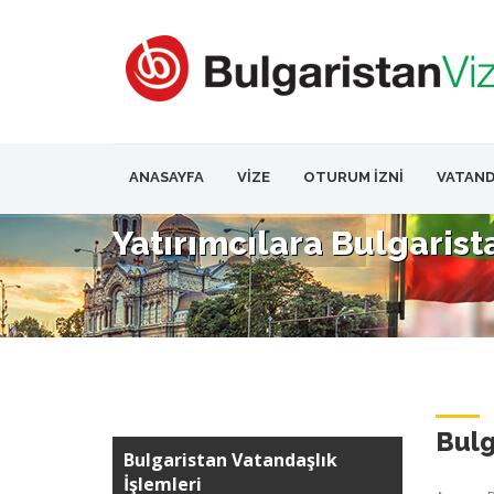
ANASAYFA
VİZE
OTURUM İZNİ
VATAND
Yatırımcılara Bulgarist
Bulg
Bulgaristan Vatandaşlık
İşlemleri