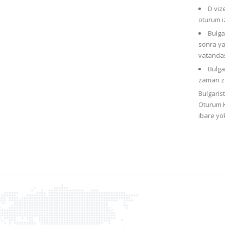
D viz
oturum i
Bulga
sonra yat
vatandaşl
Bulga
zaman z
Bulgaris
Oturum K
ibare yo