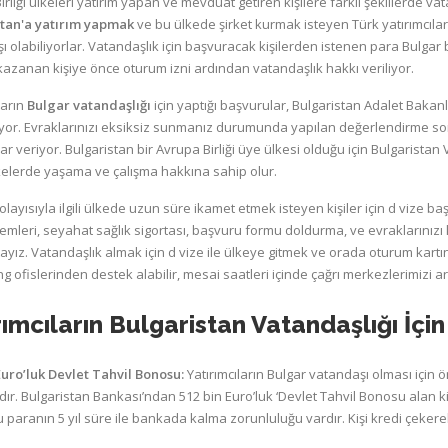
rliği ülkeleri yatırım yapan ve mevduat getiren kişilere farklı şekillerde v
tan'a yatırım yapmak
ve bu ülkede şirket kurmak isteyen Türk yatırımcılar i
ı olabiliyorlar. Vatandaşlık için başvuracak kişilerden istenen para Bulgar 
kazanan kişiye önce oturum izni ardından vatandaşlık hakkı veriliyor.
ların
Bulgar vatandaşlığı
için yaptığı başvurular, Bulgaristan Adalet Bakan
yor. Evraklarınızı eksiksiz sunmanız durumunda yapılan değerlendirme s
ar veriyor. Bulgaristan bir Avrupa Birliği üye ülkesi olduğu için Bulgarist
kelerde yaşama ve çalışma hakkına sahip olur.
olayısıyla ilgili ülkede uzun süre ikamet etmek isteyen kişiler için d vize 
şlemleri, seyahat sağlık sigortası, başvuru formu doldurma, ve evraklarınız
yız. Vatandaşlık almak için d vize ile ülkeye gitmek ve orada oturum ka
g ofislerinden destek alabilir, mesai saatleri içinde çağrı merkezlerimizi a
rımcıların Bulgaristan Vatandaşlığı İçi
Euro’luk Devlet Tahvil Bonosu:
Yatırımcıların Bulgar vatandaşı olması için ö
ır. Bulgaristan Bankası’ndan 512 bin Euro’luk ‘Devlet Tahvil Bonosu alan ki
u paranın 5 yıl süre ile bankada kalma zorunluluğu vardır. Kişi kredi çeke