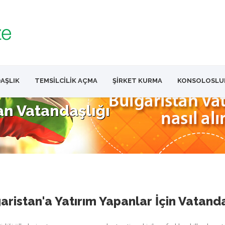
AŞLIK
TEMSİLCİLİK AÇMA
ŞİRKET KURMA
KONSOLOSLU
an Vatandaşlığı
aristan'a Yatırım Yapanlar İçin Vatand