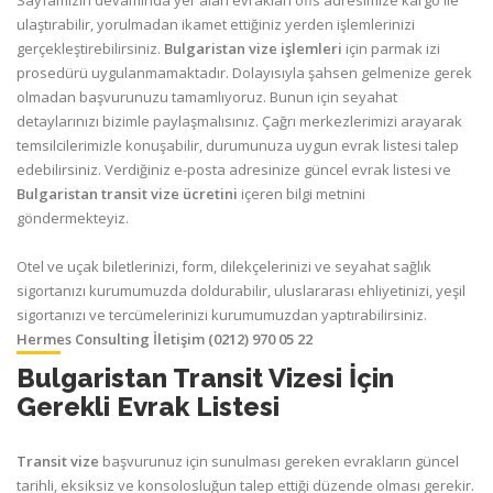
Sayfamızın devamında yer alan evrakları ofis adresimize kargo ile
ulaştırabilir, yorulmadan ikamet ettiğiniz yerden işlemlerinizi
gerçekleştirebilirsiniz.
Bulgaristan vize işlemleri
için parmak izi
prosedürü uygulanmamaktadır. Dolayısıyla şahsen gelmenize gerek
olmadan başvurunuzu tamamlıyoruz. Bunun için seyahat
detaylarınızı bizimle paylaşmalısınız. Çağrı merkezlerimizi arayarak
temsilcilerimizle konuşabilir, durumunuza uygun evrak listesi talep
edebilirsiniz. Verdiğiniz e-posta adresinize güncel evrak listesi ve
Bulgaristan transit vize ücretini
içeren bilgi metnini
göndermekteyiz.
Otel ve uçak biletlerinizi, form, dilekçelerinizi ve seyahat sağlık
sigortanızı kurumumuzda doldurabilir, uluslararası ehliyetinizi, yeşil
sigortanızı ve tercümelerinizi kurumumuzdan yaptırabilirsiniz.
Hermes Consulting İletişim (0212) 970 05 22
Bulgaristan Transit Vizesi İçin
Gerekli Evrak Listesi
Transit vize
başvurunuz için sunulması gereken evrakların güncel
tarihli, eksiksiz ve konsolosluğun talep ettiği düzende olması gerekir.