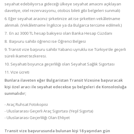
seyahat edebiliyorsa gideceği ülkeye seyahat amacını açıklayan
davetiye, otel rezervasyonu, otobüs bileti gibi belgeleri sunmalı)
Eğer seyahat aracınız şirketinize ait ise şirketten vekâletname
alınmalı. (Vekâletname İngilizce ya da Bulgarca tercüme edilmeli.)
En az 3000 TL hesap bakiyesi olan Banka Hesap Cüzdanı
Başvuru sahibi öğrenci ise Öğrenci Belgesi
Transit vize başvuru sahibi Yabancı uyruklu ise Türkiye’de geçerli
süreli
ikamet tezkeresi.
Seyahati boyunca geçerliliği olan Seyahat Sağlık Sigortası
Vize ücreti
Bunlara ilaveten eğer Bulgaristan Transit Vizesine başvuracak
kişi özel aracı ile seyahat edecekse şu belgeleri de Konsolosluğa
sunmalıdır;
- Araç Ruhsat Fotokopisi
- Uluslararası Geçerli Araç Sigortası (Yeşil Sigorta)
- Uluslararası Geçerliliği Olan Ehliyet
Transit vize başvurusunda bulunan kişi 18 yaşından gün