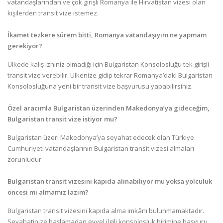
vatandaşlarından ve çok girişli Romanya ile Hırvatistan vizesi olan
kişilerden transit vize istemez.
İkamet tezkere sürem bitti, Romanya vatandaşıyım ne yapmam
gerekiyor?
Ülkede kalış izniniz olmadığı için Bulgaristan Konsolosluğu tek girişli
transit vize verebilir. Ülkenize gidip tekrar Romanya’daki Bulgaristan
Konsolosluğuna yeni bir transit vize başvurusu yapabilirsiniz.
Özel aracımla Bulgaristan üzerinden Makedonya’ya gideceğim,
Bulgaristan transit vize istiyor mu?
Bulgaristan üzeri Makedonya’ya seyahat edecek olan Türkiye
Cumhuriyeti vatandaşlarının Bulgaristan transit vizesi almaları
zorunludur.
Bulgaristan transit vizesini kapıda alınabiliyor mu yoksa yolculuk
öncesi mi almamız lazım?
Bulgaristan transit vizesini kapıda alma imkânı bulunmamaktadır.
Seyahatinize başlamadan evvel ilgili konsolosluk birimine başvuru