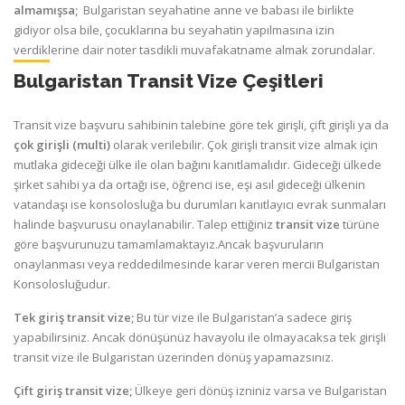
almamışsa;
Bulgaristan seyahatine anne ve babası ile birlikte
gidiyor olsa bile, çocuklarına bu seyahatin yapılmasına izin
verdiklerine dair noter tasdikli muvafakatname almak zorundalar.
Bulgaristan Transit Vize Çeşitleri
Transit vize başvuru sahibinin talebine göre tek girişli, çift girişli ya da
çok girişli (multi)
olarak verilebilir. Çok girişli transit vize almak için
mutlaka gideceği ülke ile olan bağını kanıtlamalıdır. Gideceği ülkede
şirket sahibi ya da ortağı ise, öğrenci ise, eşi asıl gideceği ülkenin
vatandaşı ise konsolosluğa bu durumları kanıtlayıcı evrak sunmaları
halinde başvurusu onaylanabilir. Talep ettiğiniz
transit vize
türüne
göre başvurunuzu tamamlamaktayız.Ancak başvuruların
onaylanması veya reddedilmesinde karar veren mercii Bulgaristan
Konsolosluğudur.
Tek giriş transit vize;
Bu tür vize ile Bulgaristan’a sadece giriş
yapabilirsiniz. Ancak dönüşünüz havayolu ile olmayacaksa tek girişli
transit vize ile Bulgaristan üzerinden dönüş yapamazsınız.
Çift giriş transit vize;
Ülkeye geri dönüş izniniz varsa ve Bulgaristan