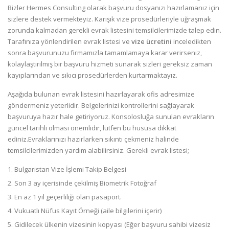
Bizler Hermes Consulting olarak başvuru dosyanızı hazırlamanız için
sizlere destek vermekteyiz. Karışık vize prosedürleriyle uğraşmak
zorunda kalmadan gerekli evrak listesini temsilcilerimizde talep edin.
Tarafınıza yönlendirilen evrak listesi ve
vize ücretini
inceledikten
sonra başvurunuzu firmamızla tamamlamaya karar verirseniz,
kolaylaştırılmış bir başvuru hizmeti sunarak sizleri gereksiz zaman
kayıplarından ve sıkıcı prosedürlerden kurtarmaktayız.
Aşağıda bulunan evrak listesini hazırlayarak ofis adresimize
göndermeniz yeterlidir. Belgelerinizi kontrollerini sağlayarak
başvuruya hazır hale getiriyoruz. Konsolosluğa sunulan evrakların
güncel tarihli olması önemlidir, lütfen bu hususa dikkat
ediniz.Evraklarınızı hazırlarken sıkıntı çekmeniz halinde
temsilcilerimizden yardım alabilirsiniz. Gerekli evrak listesi;
Bulgaristan Vize İşlemi Takip Belgesi
Son 3 ay içerisinde çekilmiş Biometrik Fotoğraf
En az 1 yıl geçerliliği olan
pasaport.
Vukuatlı Nüfus Kayıt Örneği
(aile bilgilerini içerir)
Gidilecek ülkenin vizesinin kopyası (Eğer başvuru sahibi vizesiz