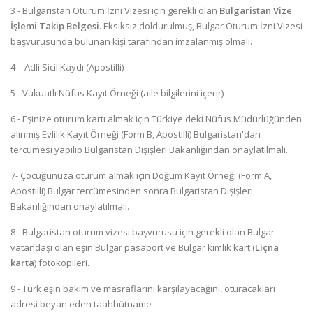
3 - Bulgaristan Oturum İzni Vizesi için gerekli olan
Bulgaristan Vize
İşlemi Takip Belgesi
.
Eksiksiz doldurulmuş, Bulgar Oturum İzni Vizesi
başvurusunda bulunan kişi tarafından imzalanmış olmalı.
4 - Adli Sicil Kaydı (Apostilli)
5 - Vukuatlı Nüfus Kayıt Örneği (aile bilgilerini içerir)
6 - Eşinize oturum kartı almak için Türkiye'deki Nüfus Müdürlüğünden
alınmış Evlilik Kayıt Örneği (Form B, Apostilli) Bulgaristan'dan
tercümesi yapılıp Bulgaristan Dışişleri Bakanlığından onaylatılmalı.
7- Çocuğunuza oturum almak için Doğum Kayıt Örneği (Form A,
Apostilli) Bulgar tercümesinden sonra Bulgaristan Dışişleri
Bakanlığından onaylatılmalı.
8 - Bulgaristan oturum vizesi başvurusu için gerekli olan Bulgar
vatandaşı olan eşin Bulgar pasaport ve Bulgar kimlik kart (
Liçna
karta
) fotokopileri
.
9 - Türk eşin bakım ve masraflarını karşılayacağını, oturacakları
adresi beyan eden taahhütname