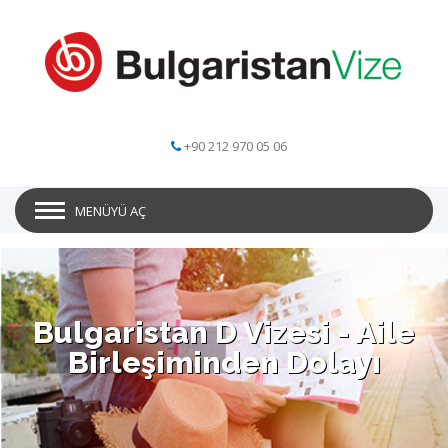
+90 212 970 05 06
MENÜYÜ AÇ
Bulgaristan D Vizesi - Aile
Birleşiminden Dolayı