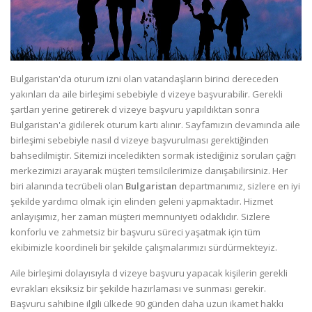
Bulgaristan'da oturum izni olan vatandaşların birinci dereceden
yakınları da aile birleşimi sebebiyle d vizeye başvurabilir. Gerekli
şartları yerine getirerek d vizeye başvuru yapıldıktan sonra
Bulgaristan'a gidilerek oturum kartı alınır. Sayfamızın devamında aile
birleşimi sebebiyle nasıl d vizeye başvurulması gerektiğinden
bahsedilmiştir. Sitemizi inceledikten sormak istediğiniz soruları çağrı
merkezimizi arayarak müşteri temsilcilerimize danışabilirsiniz. Her
biri alanında tecrübeli olan
Bulgaristan
departmanımız, sizlere en iyi
şekilde yardımcı olmak için elinden geleni yapmaktadır. Hizmet
anlayışımız, her zaman müşteri memnuniyeti odaklıdır. Sizlere
konforlu ve zahmetsiz bir başvuru süreci yaşatmak için tüm
ekibimizle koordineli bir şekilde çalışmalarımızı sürdürmekteyiz.
Aile birleşimi dolayısıyla d vizeye başvuru yapacak kişilerin gerekli
evrakları eksiksiz bir şekilde hazırlaması ve sunması gerekir.
Başvuru sahibine ilgili ülkede 90 günden daha uzun ikamet hakkı