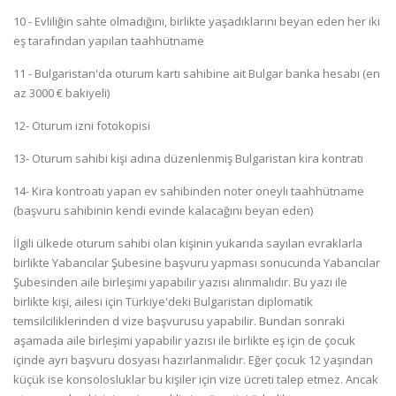
10 - Evliliğin sahte olmadığını, birlikte yaşadıklarını beyan eden her iki
eş tarafından yapılan taahhütname
11 - Bulgaristan'da oturum kartı sahibine ait Bulgar banka hesabı (en
az 3000 € bakiyeli)
12- Oturum izni fotokopisi
13- Oturum sahibi kişi adına düzenlenmiş Bulgaristan kira kontratı
14- Kira kontroatı yapan ev sahibinden noter oneylı taahhütname
(başvuru sahibinin kendi evinde kalacağını beyan eden)
İlgili ülkede oturum sahibi olan kişinin yukarıda sayılan evraklarla
birlikte Yabancılar Şubesine başvuru yapması sonucunda Yabancılar
Şubesinden aile birleşimi yapabilir yazısı alınmalıdır. Bu yazı ile
birlikte kişi, ailesi için Türkiye'deki Bulgaristan diplomatik
temsilciliklerinden d vize başvurusu yapabilir. Bundan sonraki
aşamada aile birleşimi yapabilir yazısı ile birlikte eş için de çocuk
içinde ayrı başvuru dosyası hazırlanmalıdır. Eğer çocuk 12 yaşından
küçük ise konsolosluklar bu kişiler için vize ücreti talep etmez. Ancak