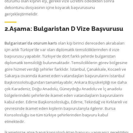
oturumu olan kişinin eşi, gerekli vize ücretini ödedikten sonra
dekontunu dosyasının içine koyarak başvurusunu
gerçekleştirmelidir.
2.Aşama: Bulgaristan D Vize Başvurusu
Bulgaristan'da oturum kartı
olan kişi birinci dereceden akrabaları
için artık Türkiye'de var olan diplomatik temsilciliklerinden d vize
başvurusu yapabilir. Türkiye'de dört farklı şehirde bulgaristan
diplomatik temsilciliği bulunmaktadır. Temsilciliklerin görev bölgesine
göre hizmet verdiği şehirler farklıdır. İstanbul, Çanakkale, Kocaeli ve
Sakarya civarında ikamet eden vatandaşları başvurularını İstanbul
Başkonsololsuğundan tamamlayabilir, Ankara Büyükelçiliği ise daha
çok Karadeniz, Doğu Anadolu, Güneydoğu Anadolu ve İç anadolu
bölgelerindeki şehirlerde ikamet eden vatandaşların başvurularını
kabul eder. Edirne Başkonsolosluğu, Edirne, Tekirdağ ve Kırklareli ve
çevresinde ikamet eden kişilerin başvurularıyla ilgilenir. Bursa
Konsolosluğu ise tüm türkiye şehirlerinden başvuru kabul
etmektedir.
İkametinize göre hangi konsolosluktan başvuru yapmanız gerektiğini