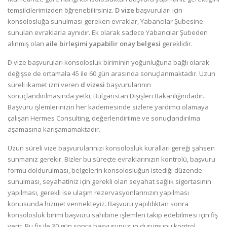
temsilcilerimizden öğrenebilirsiniz.
D vize
başvuruları için
konsolosluğa sunulması gereken evraklar, Yabancılar Şubesine
sunulan evraklarla aynıdır. Ek olarak sadece Yabancılar Şubeden
alınmış olan
aile birleşimi yapabilir onay belgesi
gereklidir.
D vize başvuruları konsolosluk biriminin yoğunluğuna bağlı olarak
değişse de ortamala 45 ile 60 gün arasında sonuçlanmaktadır. Uzun
süreli ikamet izni veren
d vizesi
başvurularının
sonuçlandırılmasında yetki, Bulgaristan Dışişleri Bakanlığındadır.
Başvuru işlemlerinizin her kademesinde sizlere yardımcı olamaya
çalışan Hermes Consulting, değerlendirilme ve sonuçlandırılma
aşamasına karışamamaktadır.
Uzun süreli vize başvurularınızı konsolosluk kuralları gereği şahsen
sunmanız gerekir. Bizler bu süreçte evraklarınızın kontrolü, başvuru
formu doldurulması, belgelerin konsolosluğun istediği düzende
sunulması, seyahatiniz için gerekli olan seyahat sağlık sigortasının
yapılması, gerekli ise ulaşım rezervasyonlarınızın yapılması
konusunda hizmet vermekteyiz. Başvuru yapıldıktan sonra
konsolosluk birimi başvuru sahibine işlemleri takip edebilmesi için fiş
verir. Bu fiş ile 30 gün sonra başvurunuzun durumunu kontrol