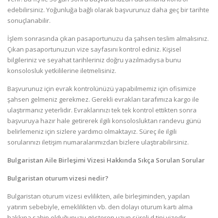
edebilirsiniz. Yoğunluğa bağlı olarak başvurunuz daha geç bir tarihte
sonuçlanabilir.
İşlem sonrasında çıkan pasaportunuzu da şahsen teslim almalısınız.
Çıkan pasaportunuzun vize sayfasını kontrol ediniz. Kişisel
bilgileriniz ve seyahat tarihleriniz doğru yazılmadıysa bunu
konsolosluk yetkililerine iletmelisiniz.
Başvurunuz için evrak kontrolünüzü yapabilmemiz için ofisimize
şahsen gelmeniz gerekmez. Gerekli evrakları tarafımıza kargo ile
ulaştırmanız yeterlidir. Evraklarınızı tek tek kontrol ettikten sonra
başvuruya hazır hale getirerek ilgili konsolosluktan randevu günü
belirlemeniz için sizlere yardımcı olmaktayız. Süreç ile ilgili
sorularınızı iletişim numaralarımızdan bizlere ulaştırabilirsiniz.
Bulgaristan Aile Birleşimi Vizesi Hakkında Sıkça Sorulan Sorular
Bulgaristan oturum vizesi nedir?
Bulgaristan oturum vizesi evlilikten, aile birleşiminden, yapılan
yatırım sebebiyle, emeklilikten vb. den dolayı oturum kartı alma
hakkına sahip olduğunuzu gösteren uzun süreli d tipi vizedir.