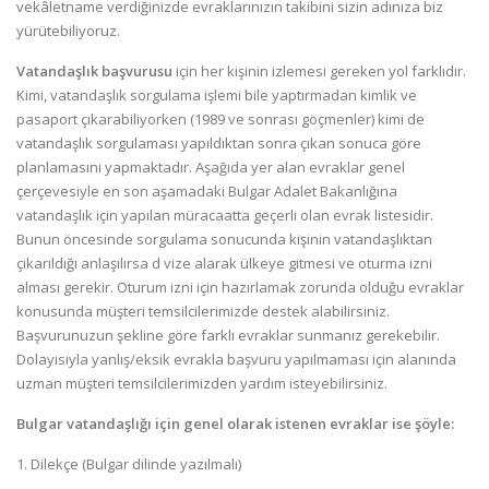
vekâletname verdiğinizde evraklarınızın takibini sizin adınıza biz
yürütebiliyoruz.
Vatandaşlık başvurusu
için her kişinin izlemesi gereken yol farklıdır.
Kimi, vatandaşlık sorgulama işlemi bile yaptırmadan kimlik ve
pasaport çıkarabiliyorken (1989 ve sonrası göçmenler) kimi de
vatandaşlık sorgulaması yapıldıktan sonra çıkan sonuca göre
planlamasını yapmaktadır. Aşağıda yer alan evraklar genel
çerçevesiyle en son aşamadaki Bulgar Adalet Bakanlığına
vatandaşlık için yapılan müracaatta geçerli olan evrak listesidir.
Bunun öncesinde sorgulama sonucunda kişinin vatandaşlıktan
çıkarıldığı anlaşılırsa d vize alarak ülkeye gitmesi ve oturma izni
alması gerekir. Oturum izni için hazırlamak zorunda olduğu evraklar
konusunda müşteri temsilcilerimizde destek alabilirsiniz.
Başvurunuzun şekline göre farklı evraklar sunmanız gerekebilir.
Dolayısıyla yanlış/eksik evrakla başvuru yapılmaması için alanında
uzman müşteri temsilcilerimizden yardım isteyebilirsiniz.
Bulgar vatandaşlığı için genel olarak istenen evraklar ise şöyle:
1. Dilekçe (Bulgar dilinde yazılmalı)