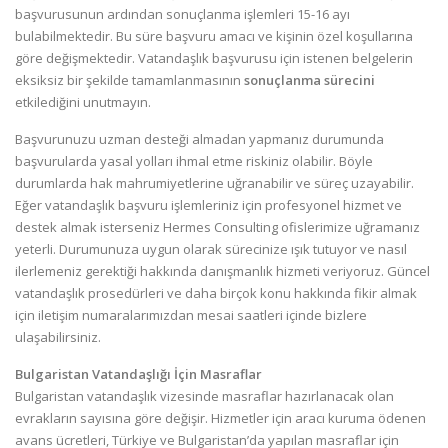
başvurusunun ardından sonuçlanma işlemleri 15-16 ayı
bulabilmektedir. Bu süre başvuru amacı ve kişinin özel koşullarına
göre değişmektedir. Vatandaşlık başvurusu için istenen belgelerin
eksiksiz bir şekilde tamamlanmasının
sonuçlanma sürecini
etkilediğini unutmayın.
Başvurunuzu uzman desteği almadan yapmanız durumunda
başvurularda yasal yolları ihmal etme riskiniz olabilir. Böyle
durumlarda hak mahrumiyetlerine uğranabilir ve süreç uzayabilir.
Eğer vatandaşlık başvuru işlemleriniz için profesyonel hizmet ve
destek almak isterseniz Hermes Consulting ofislerimize uğramanız
yeterli. Durumunuza uygun olarak sürecinize ışık tutuyor ve nasıl
ilerlemeniz gerektiği hakkında danışmanlık hizmeti veriyoruz. Güncel
vatandaşlık prosedürleri ve daha birçok konu hakkında fikir almak
için iletişim numaralarımızdan mesai saatleri içinde bizlere
ulaşabilirsiniz.
Bulgaristan Vatandaşlığı İçin Masraflar
Bulgaristan vatandaşlık vizesinde masraflar hazırlanacak olan
evrakların sayısına göre değişir. Hizmetler için aracı kuruma ödenen
avans ücretleri, Türkiye ve Bulgaristan’da yapılan masraflar için