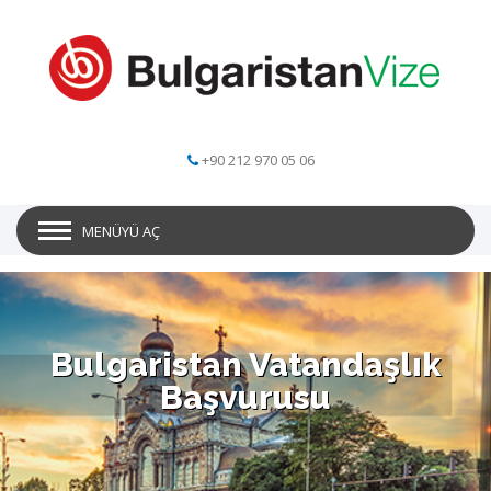
+90 212 970 05 06
MENÜYÜ AÇ
Bulgaristan Vatandaşlık
Başvurusu