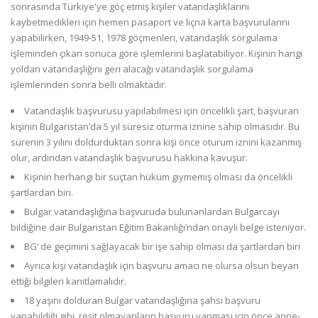
sonrasında Türkiye'ye göç etmiş kişiler vatandaşlıklarını
kaybetmedikleri için hemen pasaport ve liçna karta başvurularını
yapabilirken, 1949-51, 1978 göçmenleri, vatandaşlık sorgulama
işleminden çıkan sonuca göre işlemlerini başlatabiliyor. Kişinin hangi
yoldan vatandaşlığını geri alacağı vatandaşlık sorgulama
işlemlerinden sonra belli olmaktadır.
Vatandaşlık başvurusu yapılabilmesi için öncelikli şart, başvuran
kişinin Bulgaristan’da 5 yıl süresiz oturma iznine sahip olmasıdır. Bu
sürenin 3 yılını doldurduktan sonra kişi önce oturum iznini kazanmış
olur, ardından vatandaşlık başvurusu hakkına kavuşur.
Kişinin herhangi bir suçtan hüküm giymemiş olması da öncelikli
şartlardan biri.
Bulgar vatandaşlığına başvuruda bulunanlardan Bulgarcayı
bildiğine dair Bulgaristan Eğitim Bakanlığı’ndan onaylı belge isteniyor.
BG’ de geçimini sağlayacak bir işe sahip olması da şartlardan biri
Ayrıca kişi vatandaşlık için başvuru amacı ne olursa olsun beyan
ettiği bilgileri kanıtlamalıdır.
18 yaşını dolduran Bulgar vatandaşlığına şahsi başvuru
yapabildiği gibi, reşit olmayanların başvuru yapması için önce anne-