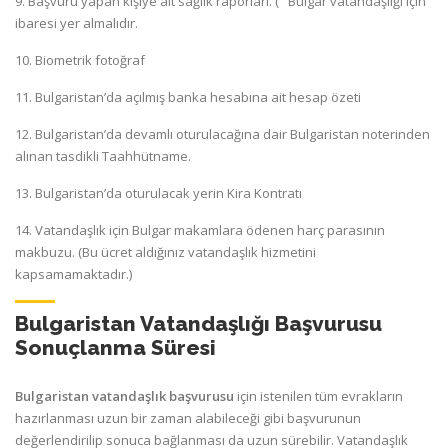
9. Başvuru yapan kişiye ait sağlık raporları. ( "Bulgar vatandaşlığı için"
ibaresi yer almalıdır.
10. Biometrik fotoğraf
11. Bulgaristan’da açılmış banka hesabına ait hesap özeti
12. Bulgaristan’da devamlı oturulacağına dair Bulgaristan noterinden
alınan tasdikli Taahhütname.
13. Bulgaristan’da oturulacak yerin Kira Kontratı
14. Vatandaşlık için Bulgar makamlara ödenen harç parasının
makbuzu. (Bu ücret aldığınız vatandaşlık hizmetini
kapsamamaktadır.)
Bulgaristan Vatandaşlığı Başvurusu
Sonuçlanma Süresi
Bulgaristan vatandaşlık başvurusu
için istenilen tüm evrakların
hazırlanması uzun bir zaman alabileceği gibi başvurunun
değerlendirilip sonuca bağlanması da uzun sürebilir. Vatandaşlık