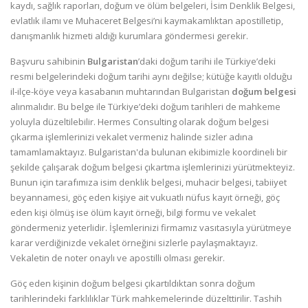
kaydı, sağlık raporları, doğum ve ölüm belgeleri, İsim Denklik Belgesi,
evlatlık ilamı ve Muhaceret Belgesi’ni kaymakamlıktan apostilletip,
danışmanlık hizmeti aldığı kurumlara göndermesi gerekir.
Başvuru sahibinin
Bulgaristan
’daki doğum tarihi ile Türkiye’deki
resmi belgelerindeki doğum tarihi aynı değilse; kütüğe kayıtlı olduğu
il-ilçe-köye veya kasabanın muhtarından Bulgaristan
doğum belgesi
alınmalıdır. Bu belge ile Türkiye’deki doğum tarihleri de mahkeme
yoluyla düzeltilebilir. Hermes Consulting olarak doğum belgesi
çıkarma işlemlerinizi vekalet vermeniz halinde sizler adına
tamamlamaktayız. Bulgaristan'da bulunan ekibimizle koordineli bir
şekilde çalışarak doğum belgesi çıkartma işlemlerinizi yürütmekteyiz.
Bunun için tarafımıza isim denklik belgesi, muhacir belgesi, tabiiyet
beyannamesi, göç eden kişiye ait vukuatlı nüfus kayıt örneği, göç
eden kişi ölmüş ise ölüm kayıt örneği, bilgi formu ve vekalet
göndermeniz yeterlidir. İşlemlerinizi firmamız vasıtasıyla yürütmeye
karar verdiğinizde vekalet örneğini sizlerle paylaşmaktayız.
Vekaletin de noter onaylı ve apostilli olması gerekir.
Göç eden kişinin doğum belgesi çıkartıldıktan sonra doğum
tarihlerindeki farklılıklar Türk mahkemelerinde düzelttirilir. Tashih