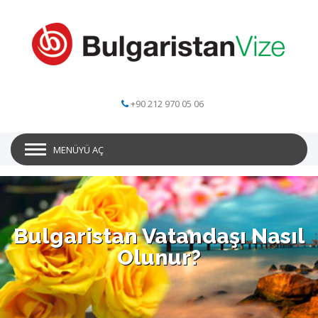
+90 212 970 05 06
MENÜYÜ AÇ
Bulgaristan Vatandaşı Nasıl
Olunur?