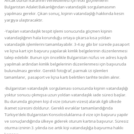
Ancak bunun kararının verilebilmesi için eski göçmenlerin
Bulgaristan Adalet Bakanlığından vatandaşlık sorgulamasının
yapılması gerekir. Çıkan sonuç, kişinin vatandaşlığı hakkında kesin
yargıya ulaştıracaktır.
-Yapılan vatandaşlık tespit işlemi sonucunda göçmen kişinin
vatandaşlığının hala korunduğu ortaya çıkarsa kısa yoldan
vatandaşlık işlemlerini tamamlayabilir. 3-4 ay gibi bir sürede pasaport
ve liçna kart için başvuru yapılarak kimlik belgelerinin düzenlenmesi
talep edebilir. Bunun için öncelikle Bulgaristan nüfus ve adres kaydı
yapılmalı ardından kimlik belgelerinin düzenlenmesi için başvuruda
bulunulması gerekir. Gerekli fotoğraf, parmak izi işlemleri
tamamlanır, pasaport ve liçna kartı belirtilen tarihte teslim alınır.
-Bulgaristan vatandaşlık sorgulaması sonucunda kişinin vatandaşlığı
yoktur sonucu çıkmışsa uzun yoldan vatandaşlık iade süreci başlar.
Bu durumda göçmen kişi d vize (oturum vizesi) alarak ilgili ülkede
ikamet süresini doldurur. Gerekli evraklar tamamlandığında
Türkiye’deki Bulgaristan Konsolosluklarına d vize için başvuru yapılır
ve sonuçlandığında ülkeye giderek oturum kartına başvurur. Süresiz
oturma izninin 3. yılında ise artık kişi vatandaşlığa başvurma hakkı