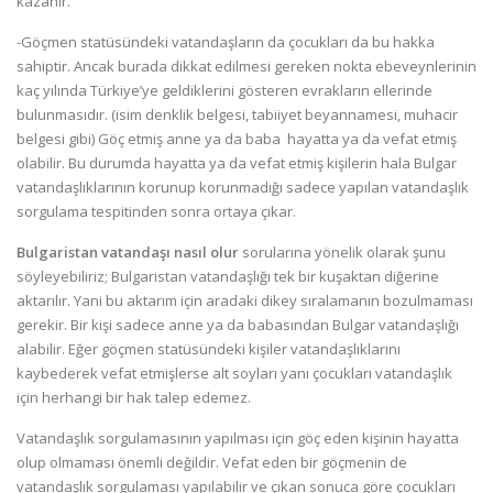
kazanır.
-Göçmen statüsündeki vatandaşların da çocukları da bu hakka
sahiptir. Ancak burada dikkat edilmesi gereken nokta ebeveynlerinin
kaç yılında Türkiye’ye geldiklerini gösteren evrakların ellerinde
bulunmasıdır. (isim denklik belgesi, tabiiyet beyannamesi, muhacir
belgesi gibi) Göç etmiş anne ya da baba hayatta ya da vefat etmiş
olabilir. Bu durumda hayatta ya da vefat etmiş kişilerin hala Bulgar
vatandaşlıklarının korunup korunmadığı sadece yapılan vatandaşlık
sorgulama tespitinden sonra ortaya çıkar.
Bulgaristan vatandaşı nasıl olur
sorularına yönelik olarak şunu
söyleyebiliriz; Bulgaristan vatandaşlığı tek bir kuşaktan diğerine
aktarılır. Yani bu aktarım için aradaki dikey sıralamanın bozulmaması
gerekir. Bir kişi sadece anne ya da babasından Bulgar vatandaşlığı
alabilir. Eğer göçmen statüsündeki kişiler vatandaşlıklarını
kaybederek vefat etmişlerse alt soyları yanı çocukları vatandaşlık
için herhangi bir hak talep edemez.
Vatandaşlık sorgulamasının yapılması için göç eden kişinin hayatta
olup olmaması önemli değildir. Vefat eden bir göçmenin de
vatandaşlık sorgulaması yapılabilir ve çıkan sonuca göre çocukları