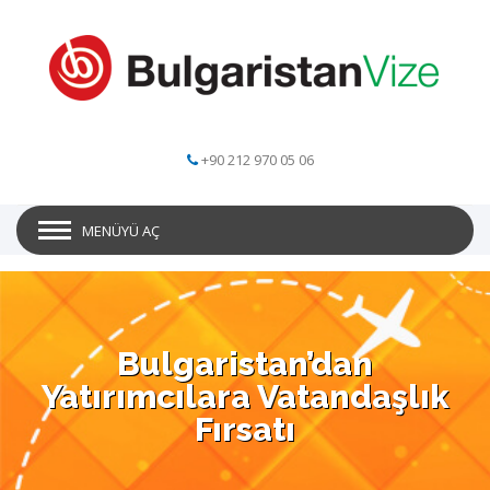
+90 212 970 05 06
MENÜYÜ AÇ
Bulgaristan’dan
Yatırımcılara Vatandaşlık
Fırsatı